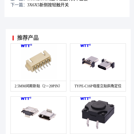
下一篇：
3X6X5新侧按轻触开关
推荐产品
2.5MM间距卧贴（2－20PIN）
TYPE-C16P母座立贴斜角定位
柱L=8.8-10.5MM