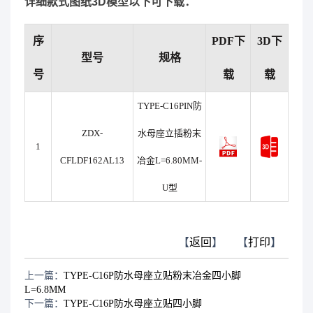
详细款式图纸3D模型以下可下载：
序
PDF下
3D下
型号
规格
号
载
载
TYPE-C16PIN防
ZDX-
水母座立插粉末
1
CFLDF162AL13
冶金L=6.80MM-
U型
【
返回
】
【
打印
】
上一篇：
TYPE-C16P防水母座立贴粉末冶金四小脚
L=6.8MM
下一篇：
TYPE-C16P防水母座立贴四小脚