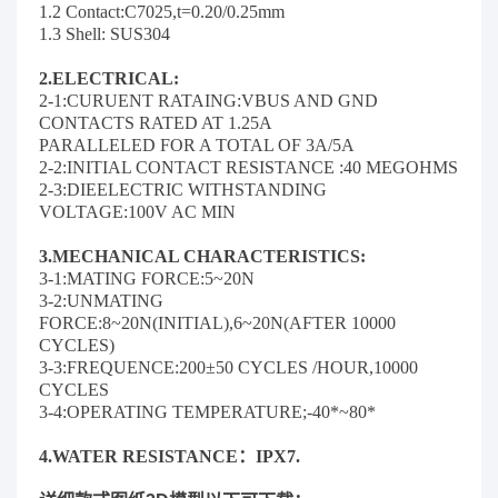
1.2 Contact:C7025,t=0.20/0.25mm
1.3 Shell: SUS304
2.ELECTRICAL:
2-1:CURUENT RATAING:
VBUS AND GND
CONTACTS RATED AT 1.25A
PARALLELED FOR A TOTAL OF 3A/5A
2-2:INITIAL CONTACT RESISTANCE :40 MEGOHMS
2-3:DIEELECTRIC WITHSTANDING
VOLTAGE:
100V AC MIN
3.MECHANICAL CHARACTERISTICS:
3-1:MATING FORCE:5~20N
3-2:UNMATING
FORCE:8~20N(INITIAL),
6~20N(AFTER 10000
CYCLES)
3-3:FREQUENCE:200±50 CYCLES /HOUR,
10000
CYCLES
3-4:OPERATING TEMPERATURE;-40*~80*
4.WATER RESISTANCE：IPX7.