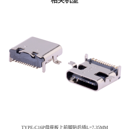
相关机型
TYPE-C16P母座板上前脚贴后插L=7.35MM