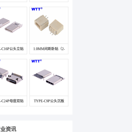
插17.5/19.5
脚前插后贴
E-C16P公头立贴
1.0MM间距卧贴（2-
L=11.94
20PIN)
E-C24P母座双贴
TYPE-C9P公头沉板
片L=7.9MM
1.05MM
行业资讯