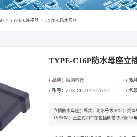
心
>
TYPE-C连接器
>
TYPE-C防水母座
TYPE-C16P防水母座
品牌：
振端科技
规
型号：
ZDX-CFLDF161AL07
包
立插防水母座加高款；防水等级IPX7；壳体高度有L=13
18.5MM；直立式四个定位插脚带防水圈5A