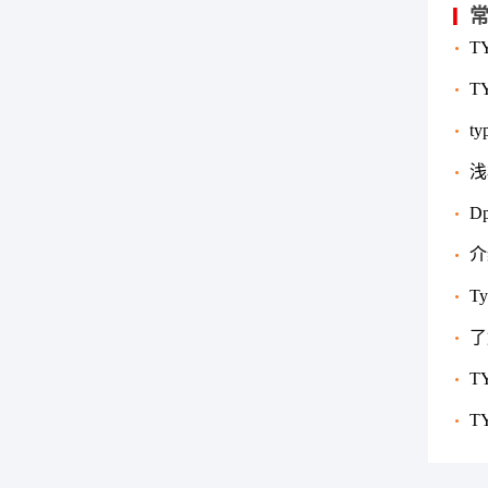
T
实现
T
t
浅
要求
D
介
T
了
么，
T
T