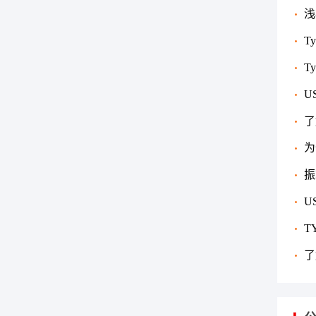
浅
的情
T
的
T
U
了
么，
为
备，
振
哪些
U
别？
T
座、
了
区别