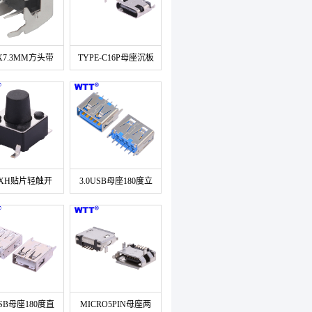
X7.3MM方头带
TYPE-C16P母座沉板
支架轻触开关
0.8/1.0/1.2/1.6MM
L=6.5MM
6XH贴片轻触开
3.0USB母座180度立
关
式直插
USB母座180度直
MICRO5PIN母座两