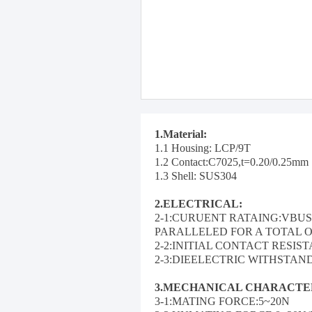
1.Material:
1.1 Housing: LCP/9T
1.2 Contact:C7025,t=0.20/0.25mm
1.3 Shell: SUS304
2.ELECTRICAL:
2-1:CURUENT RATAING:
VBUS
PARALLELED FOR A TOTAL O
2-2:INITIAL CONTACT RESIS
2-3:DIEELECTRIC WITHSTAN
3.MECHANICAL CHARACTER
3-1:MATING FORCE:5~20N