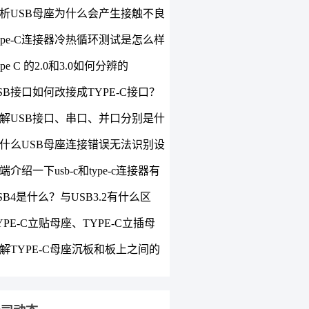
析USB母座为什么会产生接触不良
况？
ype-C连接器冷热循环测试是怎么样
ype C 的2.0和3.0如何分辨的
SB接口如何改接成TYPE-C接口？
解USB接口、串口、并口分别是什
三者有何区别？
什么USB母座连接错误无法识别设
如何解决？
端介绍一下usb-c和type-c连接器有
区别？
SB4是什么？与USB3.2有什么区
YPE-C立贴母座、TYPE-C立插母
TYPE-C立插母座的使用特点
解TYPE-C母座沉板和板上之间的
？