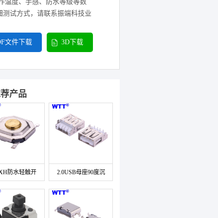
作温度、手感、防水等级等数
细测试方式，请联系振端科技业
DF文件下载
3D下载
推荐产品
4XH防水轻触开
2.0USB母座90度沉
SMT4.8X4.8
板