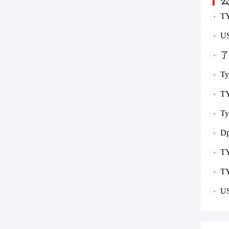
T
座、
U
有何
了
系、
T
T
T
D
T
T
U
别？