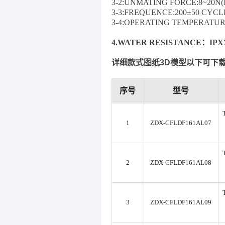
3-2:UNMATING FORCE:8~20N(I
3-3:FREQUENCE:200±50 CYCL
3-4:OPERATING TEMPERATURE
4.WATER RESISTANCE：IPX7
详细款式图纸3D模型以下可下
序号
型号
1
ZDX-CFLDF161AL07
2
ZDX-CFLDF161AL08
3
ZDX-CFLDF161AL09